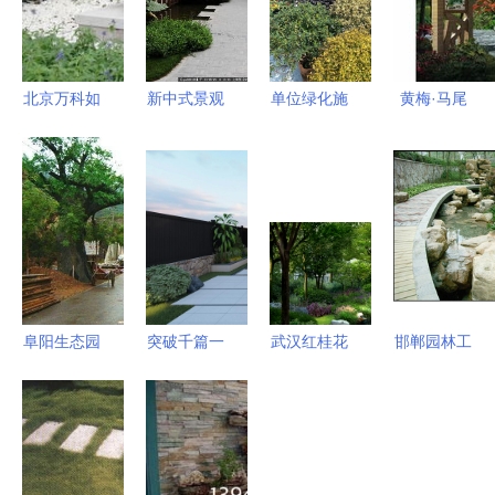
北京万科如
新中式景观
单位绿化施
黄梅·马尾
园庭院 园
华韵天府
工现场纪实
山森林公园
林艺术与施
从实景画卷
园林景观中
景观规划方
工图纸的完
到设计蓝图
的假山营造
案之喷泉设
美融合
艺术
计
阜阳生态园
突破千篇一
武汉红桂花
邯郸园林工
大门制作价
律 徐州景
园林景观工
程 以价格
格解析 假
观园林施工
程股份有限
实惠的苗木
山艺术与成
中的假山艺
公司 匠心
与专业施
本考量
术
独运的喷泉
工，打造卓