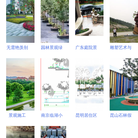
无需艳羡别
园林景观绿
广东庭院景
雕塑艺术与
人的风景，
化施工必懂
观中的喷泉
园林美学的
脚下的路终
喷泉设计核
设计 五行
完美交融
会繁花似锦
心要素解析
园林公司打
走进同泽景
造灵动静水
园
之美
景观施工
南京临湖小
昆明居住区
昆山石林假
绿化工程
区园林景观
景观工程施
山 2017全
园林工程
工程全套施
工图 打造
国风景园林