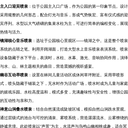
主入口迎宾喷泉
：位于公园主入口广场，作为公园的第一印象节点。设计
采用规整的几何形态，配合灯光与音乐，形成气势恢宏、富有仪式感的迎
宾序列。水型以大气磅礴的集束水柱为主，可进行简单的编程变化，展现
热情与活力。
镜湖核心音乐喷泉
：选址于公园核心景观区——镜湖之中。这是整个喷泉
系统的点睛之笔。利用开阔湖面，打造大型水上音乐喷泉表演系统。喷泉
设备隐藏于水下平台，表演时，水柱、水幕、激光、音响协同作用，演绎
与水、山、林主题相关的曲目，营造震撼的视听盛宴。
幽谷互动旱喷泉
：设置在林间儿童活动区或休闲草坪附近。采用旱喷形
式，喷头隐藏于铺装之下，无水时作为活动广场，喷水时成为儿童与家庭
的嬉戏乐园。水柱高度温和，模式多变，充满趣味性与安全性，增强公园
的互动性与亲和力。
禅意山涧叠水喷泉
：结合自然溪流或陡坡区域，模拟自然山涧跌水景观。
通过层级式的池台与可控的涌泉、雾喷系统，营造潺潺流水、云雾缭绕的
静谧意境。此处喷泉以“声景”为主，水流声与鸟鸣山幽相映成趣，适合冥