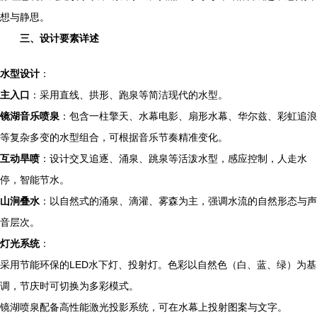
想与静思。
三、设计要素详述
水型设计
：
主入口
：采用直线、拱形、跑泉等简洁现代的水型。
镜湖音乐喷泉
：包含一柱擎天、水幕电影、扇形水幕、华尔兹、彩虹追浪
等复杂多变的水型组合，可根据音乐节奏精准变化。
互动旱喷
：设计交叉追逐、涌泉、跳泉等活泼水型，感应控制，人走水
停，智能节水。
山涧叠水
：以自然式的涌泉、滴灌、雾森为主，强调水流的自然形态与声
音层次。
灯光系统
：
采用节能环保的LED水下灯、投射灯。色彩以自然色（白、蓝、绿）为基
调，节庆时可切换为多彩模式。
镜湖喷泉配备高性能激光投影系统，可在水幕上投射图案与文字。