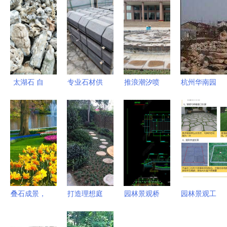
太湖石 自
专业石材供
推浪潮汐喷
杭州华南园
然的雕塑，
应商 宁德
泉 人工造
林绿化工程
园林的灵魂
芝麻黑
浪技术在现
公司 假山
G654与多
代园林景观
艺术的匠心
元石材产
中的创新应
打造者与生
品，打造卓
用
态美学的践
越景观工程
行者
叠石成景，
打造理想庭
园林景观桥
园林景观工
巧筑自然
院 上海园
CAD施工设
程假山施工
——园林假
林景观施工
计图与假山
技术指导规