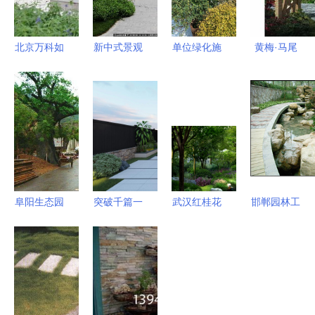
北京万科如
新中式景观
单位绿化施
黄梅·马尾
园庭院 园
华韵天府
工现场纪实
山森林公园
林艺术与施
从实景画卷
园林景观中
景观规划方
工图纸的完
到设计蓝图
的假山营造
案之喷泉设
美融合
艺术
计
阜阳生态园
突破千篇一
武汉红桂花
邯郸园林工
大门制作价
律 徐州景
园林景观工
程 以价格
格解析 假
观园林施工
程股份有限
实惠的苗木
山艺术与成
中的假山艺
公司 匠心
与专业施
本考量
术
独运的喷泉
工，打造卓
设计与水景
越景观园林